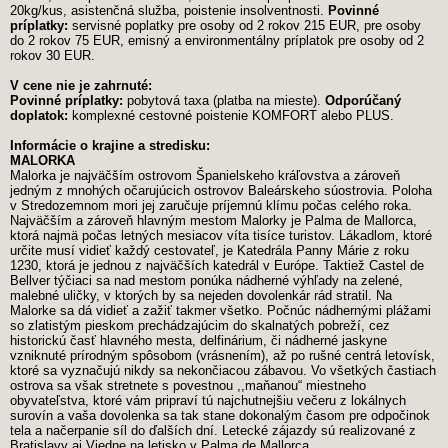
20kg/kus, asistenčná služba, poistenie insolventnosti.
Povinné
príplatky:
servisné poplatky pre osoby od 2 rokov 215 EUR, pre osoby
do 2 rokov 75 EUR, emisný a environmentálny príplatok pre osoby od 2
rokov 30 EUR.
V cene nie je zahrnuté:
Povinné príplatky:
pobytová taxa (platba na mieste).
Odporúčaný
doplatok:
komplexné cestovné poistenie KOMFORT alebo PLUS.
Informácie o krajine a stredisku:
MALORKA
Malorka je najväčším ostrovom Španielskeho kráľovstva a zároveň
jedným z mnohých očarujúcich ostrovov Baleárskeho súostrovia. Poloha
v Stredozemnom mori jej zaručuje príjemnú klímu počas celého roka.
Najväčším a zároveň hlavným mestom Malorky je Palma de Mallorca,
ktorá najmä počas letných mesiacov víta tisíce turistov. Lákadlom, ktoré
určite musí vidieť každý cestovateľ, je Katedrála Panny Márie z roku
1230, ktorá je jednou z najväčších katedrál v Európe. Taktiež Castel de
Bellver týčiaci sa nad mestom ponúka nádherné výhľady na zelené,
malebné uličky, v ktorých by sa nejeden dovolenkár rád stratil. Na
Malorke sa dá vidieť a zažiť takmer všetko. Počnúc nádhernými plážami
so zlatistým pieskom prechádzajúcim do skalnatých pobreží, cez
historickú časť hlavného mesta, delfinárium, či nádherné jaskyne
vzniknuté prírodným spôsobom (vrásnením), až po rušné centrá letovísk,
ktoré sa vyznačujú nikdy sa nekončiacou zábavou. Vo všetkých častiach
ostrova sa však stretnete s povestnou ,,maňanou“ miestneho
obyvateľstva, ktoré vám pripraví tú najchutnejšiu večeru z lokálnych
surovín a vaša dovolenka sa tak stane dokonalým časom pre odpočinok
tela a načerpanie síl do ďalších dní. Letecké zájazdy sú realizované z
Bratislavy aj Viedne na letisko v Palma de Mallorca.