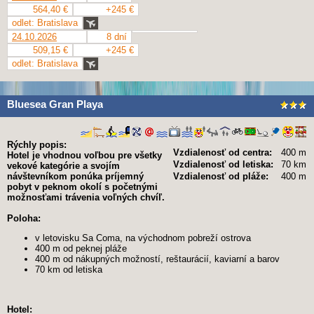
564,40 €
+245 €
odlet: Bratislava
24.10.2026
8 dní
509,15 €
+245 €
odlet: Bratislava
Bluesea Gran Playa
Rýchly popis:
Vzdialenosť od centra:
400 m
Hotel je vhodnou voľbou pre všetky
Vzdialenosť od letiska:
70 km
vekové kategórie a svojím
návštevníkom ponúka príjemný
Vzdialenosť od pláže:
400 m
pobyt v peknom okolí s početnými
možnosťami trávenia voľných chvíľ.
Poloha:
v letovisku Sa Coma, na východnom pobreží ostrova
400 m od peknej pláže
400 m od nákupných možností, reštaurácií, kaviarní a barov
70 km od letiska
Hotel: