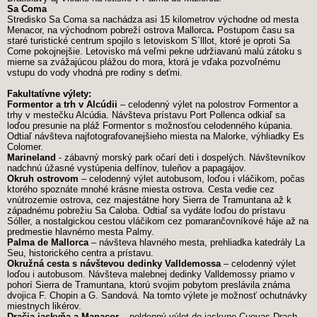
Sa Coma
Stredisko Sa Coma sa nachádza asi 15 kilometrov východne od mesta
Menacor,
na východnom pobreží ostrova Mallorca
.
Postupom času sa
staré turistické centrum spojilo s letoviskom S´lllot, ktoré je oproti Sa
Come pokojnejšie. Letovisko má veľmi pekne udržiavanú malú zátoku s
mierne sa zvážajúcou plážou do mora, ktorá je vďaka pozvoľnému
vstupu do vody vhodná pre rodiny s deťmi.
Fakultatívne výlety:
Formentor a trh v Alcúdii
– celodenný výlet na polostrov Formentor a
trhy v mestečku Alcúdia. Návšteva prístavu Port Pollenca odkiaľ sa
loďou presunie na pláž Formentor s možnosťou celodenného kúpania.
Odtiaľ návšteva najfotografovanejšieho miesta na Malorke, výhliadky Es
Colomer.
Marineland
- zábavný morský park očarí deti i dospelých. Návštevníkov
nadchnú úžasné vystúpenia delfínov, tuleňov a papagájov.
Okruh ostrovom
– celodenný výlet autobusom, loďou i vláčikom, počas
ktorého spoznáte mnohé krásne miesta ostrova. Cesta vedie cez
vnútrozemie ostrova, cez majestátne hory Sierra de Tramuntana až k
západnému pobrežiu Sa Caloba. Odtiaľ sa vydáte loďou do prístavu
Sóller, a nostalgickou cestou vláčikom cez pomarančovníkové háje až na
predmestie hlavnémo mesta Palmy.
Palma de Mallorca
– návšteva hlavného mesta, prehliadka katedrály La
Seu, historického centra a prístavu.
Okružná cesta s návštevou dedinky Valldemossa
– celodenný výlet
loďou i autobusom. Návšteva malebnej dedinky Valldemossy priamo v
pohorí Sierra de Tramuntana, ktorú svojim pobytom preslávila známa
dvojica F. Chopin a G. Sandová. Na tomto výlete je možnosť ochutnávky
miestnych likérov.
Dračia jaskyňa a Manacor
– poldenný výlet do jaskyne Cuevas Drach