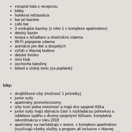
vstupná hala s recepciou
lobby
hotelová reštaurácia
bar pri bazéne
cafe bar
3 vonkajšie bazény (z toho 1 v komplexe apartmánov)
detský bazén
terasa s ležadlami a slnečníkmi zdarma
Wi-Fi pripojenie zdarma
animácie pre deti a dospelých
výťah v hlavnej budove
detské ihrisko
mini klub
úschovňa batožiny
biliard a stolný tenis (za poplatok)
Izby:
dvojlôžkové izby (možnosť 1 prístelky)
junior suity
apartmány promo/economy
izby tvorí jedna miestnosť a majú dve spojené lôžka
junior suity majú obývaciu časť s rozkladacou pohovkou a
oddelenú spálňu s dvoma spojenými lôžkami, kompletná
rekonštrukcia v roku 2018
apartmány sa nachádzajú v anexe, v komplexe apartmánov
(využívajú všetky služby a program all inclusive v hlavnej