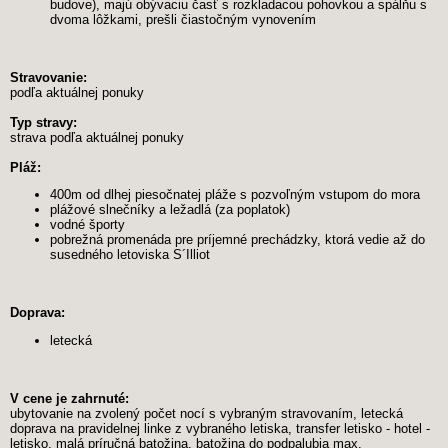
budove), majú obývaciu časť s rozkladacou pohovkou a spálňu s
dvoma lôžkami, prešli čiastočným vynovením
Stravovanie:
podľa aktuálnej ponuky
Typ stravy:
strava podľa aktuálnej ponuky
Pláž:
400m od dlhej piesočnatej pláže s pozvoľným vstupom do mora
plážové slnečníky a ležadlá (za poplatok)
vodné športy
pobrežná promenáda pre príjemné prechádzky, ktorá vedie až do
susedného letoviska S´Illiot
Doprava:
letecká
V cene je zahrnuté:
ubytovanie na zvolený počet nocí s vybraným stravovaním, letecká
doprava na pravidelnej linke z vybraného letiska, transfer letisko - hotel -
letisko, malá príručná batožina, batožina do podpalubia max.