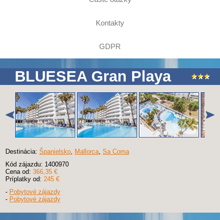
Kontakty
GDPR
BLUESEA Gran Playa
Destinácia:
Španielsko
,
Mallorca
,
Sa Coma
Kód zájazdu: 1400970
Cena od:
366,35 €
Príplatky od:
245 €
-
Pobytové zájazdy
-
Pobytové zájazdy