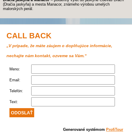
(Dračia jaskyňa) a mesta Manacor, známeho výrobou umelých
malorských perál.
CALL BACK
„V prípade, že máte záujem o doplňujúce informácie,
nechajte nám kontakt, ozveme sa Vám.“
Meno:
Email:
Telefón:
Text:
Generované systémom
ProfiTour