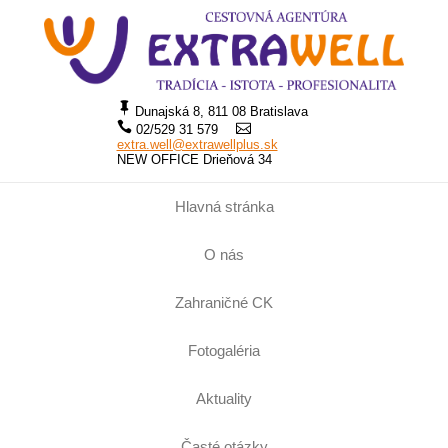
Dunajská 8, 811 08 Bratislava
02/529 31 579
extra.well@extrawellplus.sk
NEW OFFICE Drieňová 34
Hlavná stránka
O nás
Zahraničné CK
Fotogaléria
Aktuality
Časté otázky