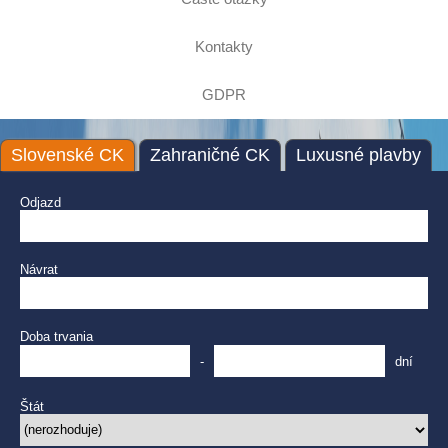
Kontakty
GDPR
Slovenské CK
Zahraničné CK
Luxusné plavby
Odjazd
Návrat
Doba trvania
-
dní
Štát