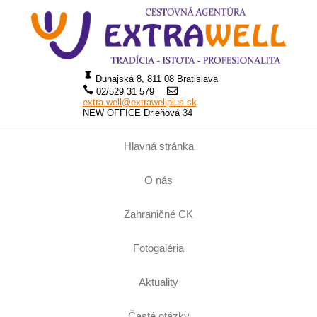
Dunajská 8, 811 08 Bratislava
02/529 31 579
extra.well@extrawellplus.sk
NEW OFFICE Drieňová 34
Hlavná stránka
O nás
Zahraničné CK
Fotogaléria
Aktuality
Časté otázky