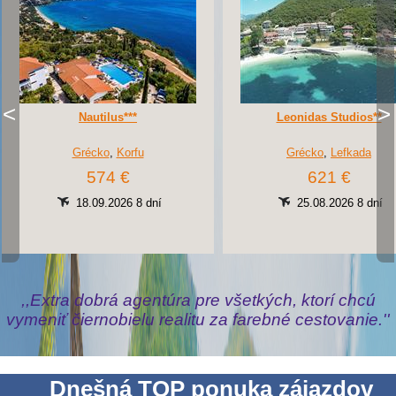
Nautilus***
Leonidas Studios**
Grécko
,
Korfu
Grécko
,
Lefkada
574 €
621 €
18.09.2026 8 dní
25.08.2026 8 dní
,,Extra dobrá agentúra pre všetkých, ktorí chcú
vymeniť čiernobielu realitu za farebné cestovanie.''
Dnešná TOP ponuka zájazdov