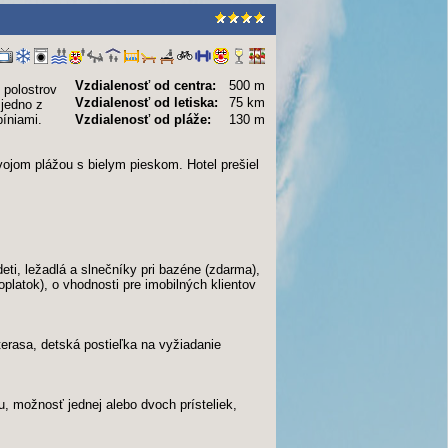
Vzdialenosť od centra:
500 m
 polostrov
Vzdialenosť od letiska:
75 km
 jedno z
píniami.
Vzdialenosť od pláže:
130 m
vojom plážou s bielym pieskom. Hotel prešiel
eti, ležadlá a slnečníky pri bazéne (zdarma),
platok), o vhodnosti pre imobilných klientov
 terasa, detská postieľka na vyžiadanie
u, možnosť jednej alebo dvoch prísteliek,