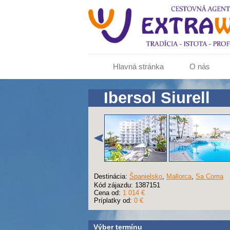
Hlavná stránka
O nás
Ibersol Siurell
Destinácia:
Španielsko
,
Mallorca
,
Sa Coma
Kód zájazdu: 1387151
Cena od:
1 014 €
Príplatky od:
0 €
Výber termínu