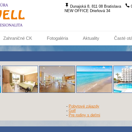
Dunajská 8, 811 08 Bratislava
NEW OFFICE Drieňová 34
Zahraničné CK
Fotogaléria
Aktuality
Časté ot
-
Pobytové zájazdy
-
Golf
-
Pre rodiny s deťmi