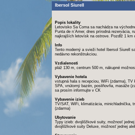
Ibersol Siurell
Popis lokality
Letovisko Sa Coma sa nachádza na východnom p
Punta de n´Amer, dnes prírodná rezervácia, na
najkrajších letovísk na ostrove. Pozdĺž 1 km 
Info
Tento moderný a svieži hotel Ibersol Siurell
nedávno rekonštrukciou.
Vzdialenosti
pláž 130 m, centrum 500 m, nákupné možnost
Vybavenie hotela
vstupná hala s recepciou, WiFi (zdarma), TV k
SPA, vnútorný bazén, posilňovňa, masáže (za p
sa prosím informujte v CK
Vybavenie izieb
TV/SAT, WiFi, klimatizácia, minichladnička, tr
(zdarma)
Ubytovanie
Typy izieb: dvojlôžkové suity, možnosť jednej
dvojlôžkové suity Deluxe, možnosť jednej aleb