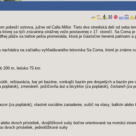
obreží ostrova, južne od Calla Millor. Tieto dve strediská delí od seba len
 ktorej sa týči zrúcanina strážnej veže postavenej v 17. storočí. Sa Coma je
dlhej pláže sa tiahne pešia promenáda, ktorá je čiastočne tienená palmami a 
 sa nachádza na začiatku vyhľadávaného letoviska Sa Coma, ktoré je známe s
i 200 m, letisko 75 km
útik, reštaurácia, bar pri bazéne, vonkajší bazén pre dospelých a bazén pre d
oplatok), zmenáreň, požičovňa áut a bicyklov (za poplatok), čistiareň (za po
ezor (za poplatok), vlastné sociálne zariadenie, sušič na vlasy, balkón alebo
 alebo dvoch prísteliek, dvojlôžkové suity bočne orientované na morskú stran
o dvoch prísteliek, jednolôžkové suity