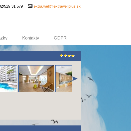
02/529 31 579
extra.well@extrawellplus.sk
ázky
Kontakty
GDPR