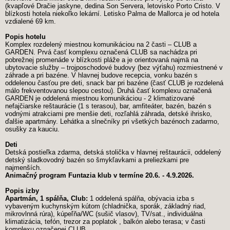
(kvapľové Dračie jaskyne, dedina Son Servera, letovisko Porto Cristo. V
blízkosti hotela niekoľko lekární. Letisko Palma de Mallorca je od hotela
vzdialené 69 km.
Popis hotelu
Komplex rozdelený miestnou komunikáciou na 2 časti – CLUB a
GARDEN. Prvá časť komplexu označená CLUB sa nachádza pri
pobrežnej promenáde v blízkosti pláže a je orientovaná najmä na
ubytovacie služby – trojposchodové budovy (bez výťahu) rozmiestnené v
záhrade a pri bazéne. V hlavnej budove recepcia, vonku bazén s
oddelenou časťou pre deti, snack bar pri bazéne (časť CLUB je rozdelená
málo frekventovanou slepou cestou). Druhá časť komplexu označená
GARDEN je oddelená miestnou komunikáciou - 2 klimatizované
nefajčiarske reštaurácie (1 s terasou), bar, amfiteáter, bazén, bazén s
vodnými atrakciami pre menšie deti, rozľahlá záhrada, detské ihrisko,
ďalšie apartmány. Lehátka a slnečníky pri všetkých bazénoch zadarmo,
osušky za kauciu.
Deti
Detská postieľka zdarma, detská stolička v hlavnej reštaurácii, oddelený
detský sladkovodný bazén so šmykľavkami a preliezkami pre
najmenších.
Animačný program Funtazia klub v termíne 20.6. - 4.9.2026.
Popis izby
Apartmán, 1 spálňa, Club:
1 oddelená spálňa, obývacia izba s
vybaveným kuchynským kútom (chladnička, sporák, základný riad,
mikrovlnná rúra), kúpeľňa/WC (sušič vlasov), TV/sat., individuálna
klimatizácia, tefón, trezor za poplatok , balkón alebo terasa; v časti
komplexu označenej CLUB.