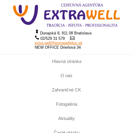
Dunajská 8, 811 08 Bratislava
02/529 31 579
extra.well@extrawellplus.sk
NEW OFFICE Drieňová 34
Hlavná stránka
O nás
Zahraničné CK
Fotogaléria
Aktuality
Časté otázky