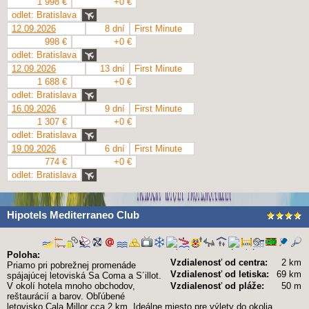
1 998 €
+0 €
odlet: Bratislava
12.09.2026
8 dní
First Minute
998 €
+0 €
odlet: Bratislava
12.09.2026
13 dní
First Minute
1 688 €
+0 €
odlet: Bratislava
16.09.2026
9 dní
First Minute
1 307 €
+0 €
odlet: Bratislava
19.09.2026
6 dní
First Minute
774 €
+0 €
odlet: Bratislava
Hipotels Mediterraneo Club
Poloha:
Vzdialenosť od centra:
2 km
Priamo pri pobrežnej promenáde
Vzdialenosť od letiska:
69 km
spájajúcej letoviská Sa Coma a S´illot.
V okolí hotela mnoho obchodov,
Vzdialenosť od pláže:
50 m
reštaurácií a barov. Obľúbené
letovisko Cala Millor cca 2 km. Ideálne miesto pre výlety do okolia