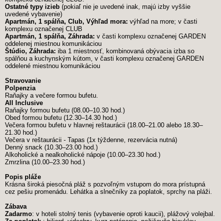
Ostatné typy izieb
(pokiaľ nie je uvedené inak, majú izby vyššie
uvedené vybavenie)
Apartmán, 1 spálňa, Club, Výhľad mora:
výhľad na more; v časti
komplexu označenej CLUB
Apartmán, 1 spálňa, Záhrada:
v časti komplexu označenej GARDEN
oddelenej miestnou komunikáciou
Štúdio, Záhrada:
iba 1 miestnosť, kombinovaná obývacia izba so
spálňou a kuchynským kútom, v časti komplexu označenej GARDEN
oddelené miestnou komunikáciou
Stravovanie
Polpenzia
Raňajky a večere formou bufetu.
All Inclusive
Raňajky formou bufetu (08.00–10.30 hod.)
Obed formou bufetu (12.30–14.30 hod.)
Večera formou bufetu v hlavnej reštaurácii (18.00–21.00 alebo 18.30–
21.30 hod.)
Večera v reštaurácii - Tapas (1x týždenne, rezervácia nutná)
Denný snack (10.30–23.00 hod.)
Alkoholické a nealkoholické nápoje (10.00–23.30 hod.)
Zmrzlina (10.00–23.30 hod.)
Popis pláže
Krásna široká piesočná pláž s pozvoľným vstupom do mora prístupná
cez pešiu promenádu. Lehátka a slnečníky za poplatok, sprchy na pláži.
Zábava
Zadarmo
: v hoteli stolný tenis (vybavenie oproti kaucii), plážový volejbal.