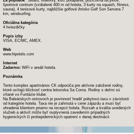
Za poplatok
: biliard, videohry, kurz potápania, požičovňa bicyklov,
športové centrum (vzdialené 400 m od hotela, 3 kurty na squash, fitness,
sauna), 4 tenisové kurty, najbližšie golfové ihrisko Golf Son Servera 7
km, windsurfing.
Oficiálna kategória
4 hviezdičky
Popis izby
VISA, EC/MC, AMEX.
Web
www.hipotels.com
Internet
Zadarmo:
WiFi v areáli hotela.
Poznámka
Tento komplex apartmánov CK odporúča pre aktívne založené rodiny,
ktoré uvítajú blízkosť centra letoviska Sa Coma. Rodiny s deťmi sú
vítané vo Funtázie klube.
Na Baleárskych ostrovoch je povinnosť hradiť pobytovú taxu v závislosti
od kategórie hotela. Taxa nie je zahrnutá v cene zájazdu a musí byť
uhradená klientom priamo na recepcii hotela. Rozsah a kvalita uvedených
služieb a aktivít môže byť ovplyvnená zavedením prípadných
hygienických či protiepidemických opatrení v danej destinácii.